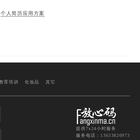
：
个人简历应用方案
教育培训
化妆品
其它
提供7x24小时服务
服务电话：13633820973