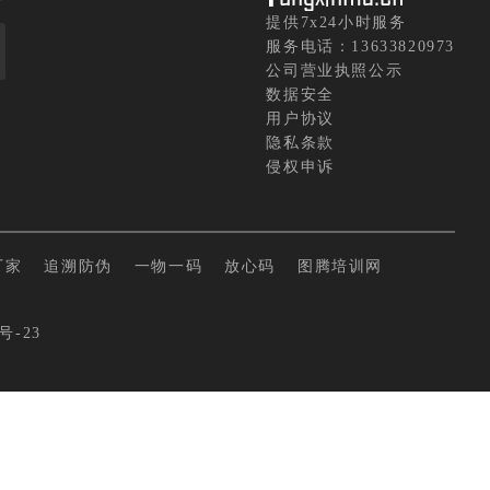
提供7x24小时服务
服务电话：13633820973
公司营业执照公示
数据安全
用户协议
隐私条款
侵权申诉
厂家
追溯防伪
一物一码
放心码
图腾培训网
号-23