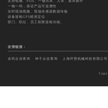
支持电脑、PDA、一键出库、入库、退库操作
一物一码，保证产品可追溯性
实时现场视频、现场传感器数据传输
设备巡检GPS精准定位
部门、职位、员工权限巡检功能。
友情链接：
农药企业查询
种子企业查询
上海环势机械科技有限公司
Copy