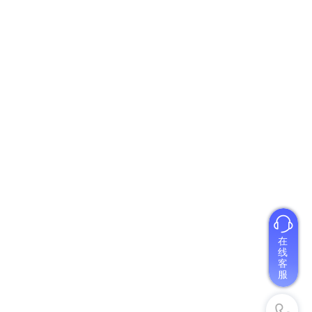
在
线
客
服