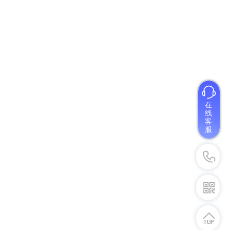
在
线
客
服