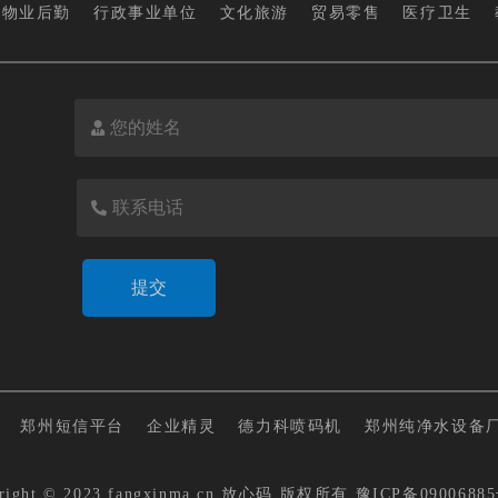
物业后勤
行政事业单位
文化旅游
贸易零售
医疗卫生
郑州短信平台
企业精灵
德力科喷码机
郑州纯净水设备
right © 2023 fangxinma.cn
放心码
版权所有
豫ICP备09006885