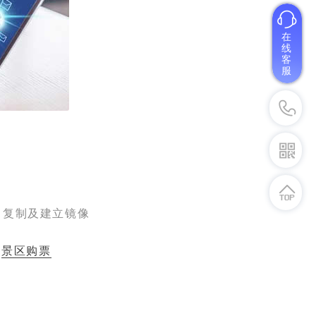
在
线
客
服
、复制及建立镜像
：
景区购票