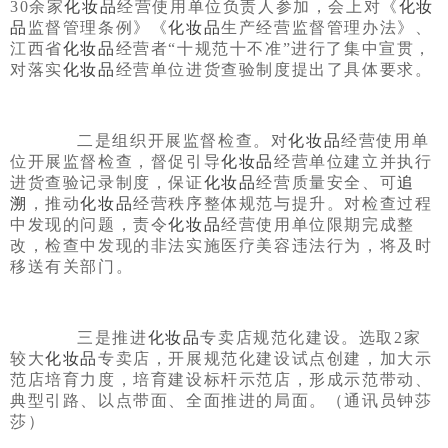
30余家
化妆品
经营使用单位负责人参加，会上对《
化妆
品
监督管理条例》《
化妆品
生产经营监督管理办法》、
江西省
化妆品
经营者“十规范十不准”进行了集中宣贯，
对落实
化妆品
经营单位进货查验制度提出了具体要求。
二是组织开展监督检查。对
化妆品
经营使用单
位开展监督检查，督促引导
化妆品
经营单位建立并执行
进货查验记录制度，保证
化妆品
经营质量安全、可
追
溯
，推动
化妆品
经营秩序整体规范与提升。对检查过程
中发现的问题，责令
化妆品
经营使用单位限期完成整
改，检查中发现的非法实施医疗美容违法行为，将及时
移送有关部门。
三是推进
化妆品
专卖店规范化建设。选取2家
较大
化妆品
专卖店，开展规范化建设试点创建，加大示
范店培育力度，培育建设标杆示范店，形成示范带动、
典型引路、以点带面、全面推进的局面。（通讯员钟莎
莎）