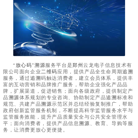
“
放心码
”
溯源
服务平台是
郑州
云龙电子信息技术有
限公司面向企业
二维码
应用，提供产品全生命周期
追溯
服务，通过
追溯
码触达消费者，建立会员体系，提供丰
富的互动营销和品牌推广服务，帮助企业强化产品品
牌，扩展渠道，促进销售；面向各级政府，提供制定产
品
溯源
体系规划的专业咨询、协助制定产品
追溯
标准和
规范、共建产品
溯源
示范区并总结经验复制推广，帮助
政府创新监管服务机制，不断提高科学监管服务水平与
监管服务效能，提升产品质量安全与公共安全管理水
平；面向消费者，提供产品信息
溯源
、教育、导购等服
务，让消费更放心更便捷。